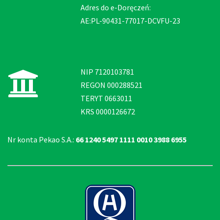
Adres do e-Doręczeń:
AE:PL-90431-77017-DCVFU-23
NIP 7120103781
REGON 000288521
TERYT 0663011
KRS 0000126672
Nr konta Pekao S.A.:
66 1240 5497 1111 0010 3988 6955