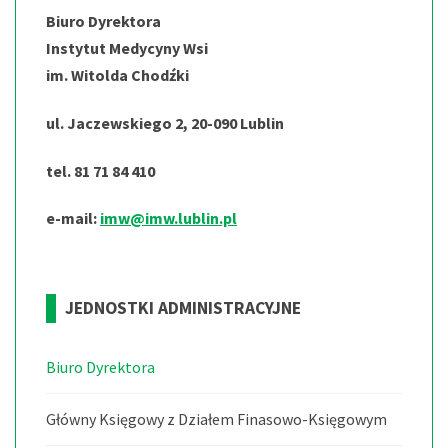
Biuro Dyrektora
Instytut Medycyny Wsi
im. Witolda Chodźki
ul. Jaczewskiego 2, 20-090 Lublin
tel. 81 71 84 410
e-mail:
imw@imw.lublin.pl
JEDNOSTKI
ADMINISTRACYJNE
Biuro Dyrektora
Główny Księgowy z Działem Finasowo-Księgowym