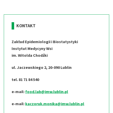
KONTAKT
Zakład Epidemiologii i Biostatystyki
Instytut Medycyny Wsi
im. Witolda Chodźki
ul. Jaczewskiego 2, 20-090 Lublin
tel. 81 71 84 540
e-mail:
food.lab@imw.lublin.pl
e-mail:
kaczoruk.monika@imw.lublin.pl