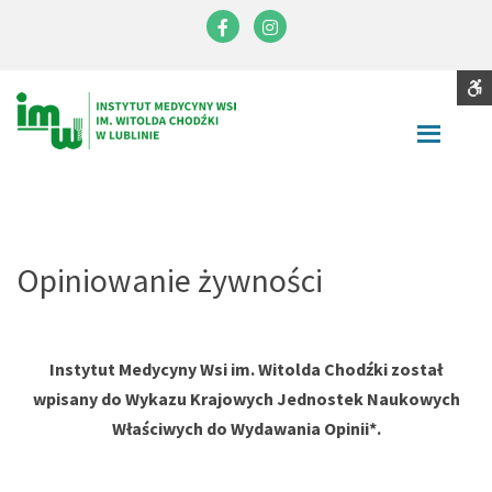
Instytut
Medycyny
Facebook
Instagram
Wsi
im.
S
Contrast
Witolda
DEFAULT
NIGHT
BLACK
BLACK
YELLOW
CONTRAST
CONTRAST
AND
AND
AND
Chodźki
WHITE
YELLOW
BLACK
Font
CONTRAST
CONTRAST
CONTRA
SMALLER
LARGER
READABLE
DEFAULT
FONT
FONT
FONT
FONT
C
Opiniowanie żywności
W
S
Instytut Medycyny Wsi im. Witolda Chodźki został
wpisany do Wykazu Krajowych Jednostek Naukowych
Właściwych do Wydawania Opinii*.