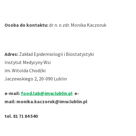
Osoba do kontaktu:
dr n. o zdr. Monika Kaczoruk
Adres:
Zakład Epidemiologii i Biostatystyki
Instytut Medycyny Wsi
im. Witolda Chodźki
Jaczewskiego 2, 20-090 Lublin
e-mail:
food.lab@imw.lublin.pl
e-
mail:
monika.kaczoruk@imw.lublin.pl
tel. 81 71 84 540