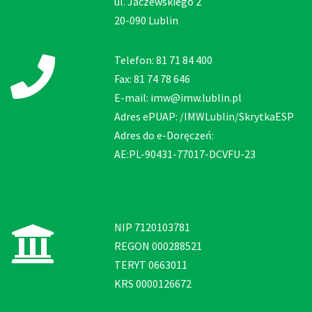
ul. Jaczewskiego 2
20-090 Lublin
Telefon: 81 71 84 400
Fax: 81 74 78 646
E-mail: imw@imw.lublin.pl
Adres ePUAP: /IMWLublin/SkrytkaESP
Adres do e-Doręczeń:
AE:PL-90431-77017-DCVFU-23
NIP 7120103781
REGON 000288521
TERYT 0663011
KRS 0000126672