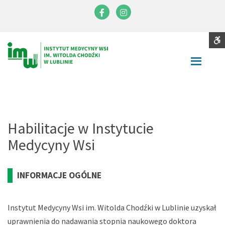
Instytut
Medycyny
Facebook
Instagram
Wsi
im.
S
Contrast
Witolda
DEFAULT
NIGHT
BLACK
BLACK
YELLOW
CONTRAST
CONTRAST
AND
AND
AND
Chodźki
WHITE
YELLOW
BLACK
Font
CONTRAST
CONTRAST
CONTRA
SMALLER
LARGER
READABLE
DEFAULT
FONT
FONT
FONT
FONT
C
Habilitacje w Instytucie
W
Medycyny Wsi
S
INFORMACJE OGÓLNE
Instytut Medycyny Wsi im. Witolda Chodźki w Lublinie uzyskał
uprawnienia do nadawania stopnia naukowego doktora