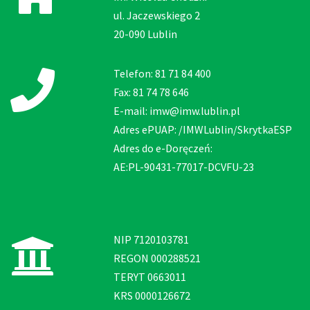
ul. Jaczewskiego 2
20-090 Lublin
Telefon: 81 71 84 400
Fax: 81 74 78 646
E-mail: imw@imw.lublin.pl
Adres ePUAP: /IMWLublin/SkrytkaESP
Adres do e-Doręczeń:
AE:PL-90431-77017-DCVFU-23
NIP 7120103781
REGON 000288521
TERYT 0663011
KRS 0000126672