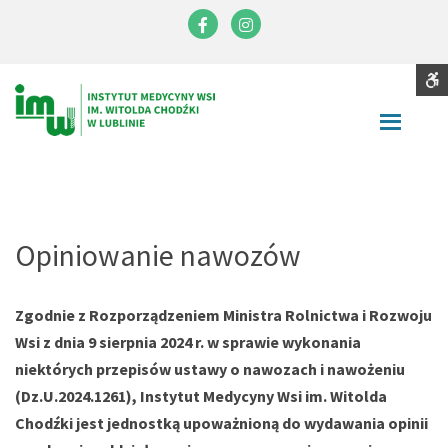
Instytut
Medycyny
Facebook
Instagram
Wsi
im.
S
Contrast
Witolda
DEFAULT
NIGHT
BLACK
BLACK
YELLOW
CONTRAST
CONTRAST
AND
AND
AND
Chodźki
WHITE
YELLOW
BLACK
Font
CONTRAST
CONTRAST
CONTRA
SMALLER
LARGER
READABLE
DEFAULT
FONT
FONT
FONT
FONT
C
Opiniowanie nawozów
W
S
Zgodnie z Rozporządzeniem Ministra Rolnictwa i Rozwoju
Wsi z dnia 9 sierpnia 2024 r. w sprawie wykonania
niektórych przepisów ustawy o nawozach i nawożeniu
(Dz.U.2024.1261), Instytut Medycyny Wsi im. Witolda
Chodźki jest jednostką upoważnioną do wydawania opinii