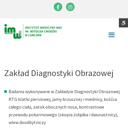
Instytut
Medycyny
Facebook
Instagram
Wsi
im.
S
Contrast
Witolda
DEFAULT
NIGHT
BLACK
BLACK
YELLOW
CONTRAST
CONTRAST
AND
AND
AND
Chodźki
WHITE
YELLOW
BLACK
Font
CONTRAST
CONTRAST
CONTRA
SMALLER
LARGER
READABLE
DEFAULT
FONT
FONT
FONT
FONT
C
Zakład Diagnostyki Obrazowej
W
S
Badania wykonywane w Zakładzie Diagnostyki Obrazowej
RTG klatki piersiowej, jamy brzusznej i miednicy, kośćca
całego ciała, zatok obocznych nosa, kontrastowe
przewodu pokarmowego (skopia żołądka i dwunastnicy),
wlew doodbytniczy