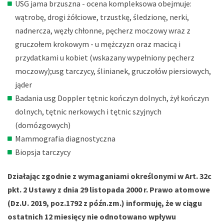
USG jama brzuszna - ocena kompleksowa obejmuje:
wątrobę, drogi żółciowe, trzustkę, śledzionę, nerki,
nadnercza, węzły chłonne, pęcherz moczowy wraz z
gruczołem krokowym - u mężczyzn oraz macicą i
przydatkami u kobiet (wskazany wypełniony pęcherz
moczowy);usg tarczycy, ślinianek, gruczołów piersiowych,
jąder
Badania usg Doppler tętnic kończyn dolnych, żył kończyn
dolnych, tętnic nerkowych i tętnic szyjnych
(domózgowych)
Mammografia diagnostyczna
Biopsja tarczycy
Działając zgodnie z wymaganiami określonymi w Art. 32c
pkt. 2 Ustawy z dnia 29 listopada 2000 r. Prawo atomowe
(Dz.U. 2019, poz.1792 z późn.zm.) informuję, że w ciągu
ostatnich 12 miesięcy nie odnotowano wpływu