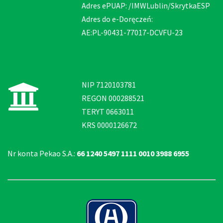
Adres ePUAP: /IMWLublin/SkrytkaESP
Adres do e-Doręczeń:
AE:PL-90431-77017-DCVFU-23
NIP 7120103781
REGON 000288521
TERYT 0663011
KRS 0000126672
Nr konta Pekao S.A.:
66 1240 5497 1111 0010 3988 6955