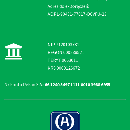
Adres do e-Doręczeń:
AE:PL-90431-77017-DCVFU-23
NIP 7120103781
REGON 000288521
TERYT 0663011
KRS 0000126672
Nr konta Pekao S.A.:
66 1240 5497 1111 0010 3988 6955