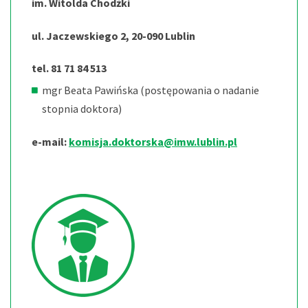
im. Witolda Chodźki
ul. Jaczewskiego 2, 20-090 Lublin
tel. 81 71 84 513
mgr Beata Pawińska (postępowania o nadanie
stopnia doktora)
e-mail:
komisja.doktorska@imw.lublin.pl