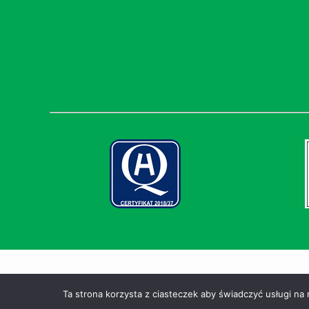
Instytut Medycyny Wsi im. Witolda Chodźki | Wszystkie prawa 
Ta strona korzysta z ciasteczek aby świadczyć usługi na