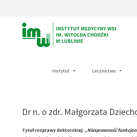
Instytut
Lecznictwo
Instytut
Medycyny
Wsi
Dr n. o zdr. Małgorzata Dziech
im.
Witolda
Tytuł rozprawy doktorskiej:
„Niesprawność funkcjona
Chodźki