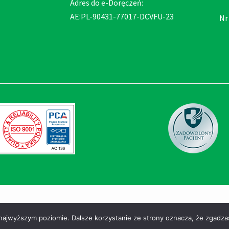
Adres do e-Doręczeń:
AE:PL-90431-77017-DCVFU-23
Nr
zastrzeżone
 najwyższym poziomie. Dalsze korzystanie ze strony oznacza, że zgadzas