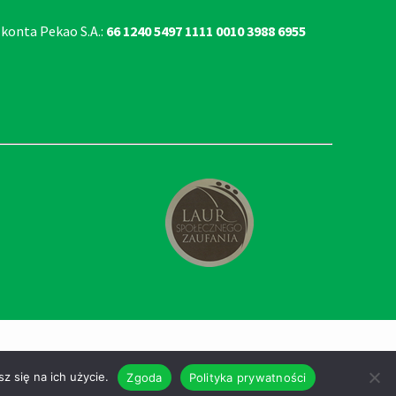
 konta Pekao S.A.:
66 1240 5497 1111 0010 3988 6955
z się na ich użycie.
Zgoda
Polityka prywatności