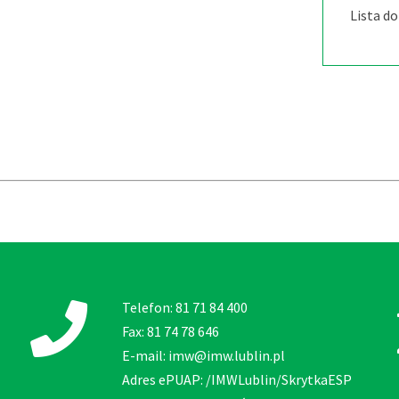
Lista d
Telefon: 81 71 84 400
Fax: 81 74 78 646
E-mail: imw@imw.lublin.pl
Adres ePUAP: /IMWLublin/SkrytkaESP