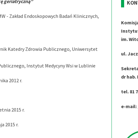
ę geriatryczną”
KON
. IMW - Zakład Endoskopowych Badań Klinicznych,
Komisj
Instytu
im. Wit
ownik Katedry Zdrowia Publicznego, Uniwersytet
ul. Jac
 Publicznego, Instytut Medycyny Wsi w Lublinie
Sekreta
dr hab.
ika 2012 r.
tel. 81 
e-mail:
tnia 2015 r.
a 2015 r.