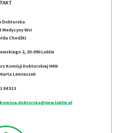
TAKT
a Doktorska
t Medycyny Wsi
olda Chodźki
zewskiego 2, 20-090 Lublin
rz Komisji Doktorskiej IMW
 Marta Lemieszek
71 84 513
komisja.doktorska@imw.lublin.pl