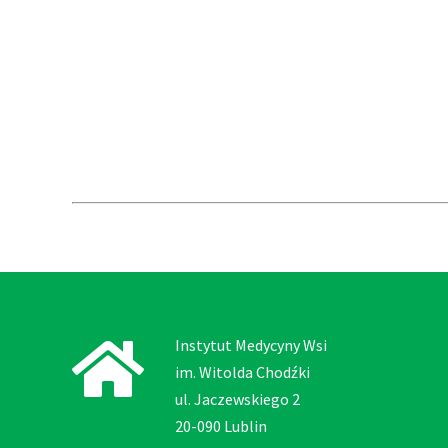
Instytut Medycyny Wsi
im. Witolda Chodźki
ul. Jaczewskiego 2
20-090 Lublin