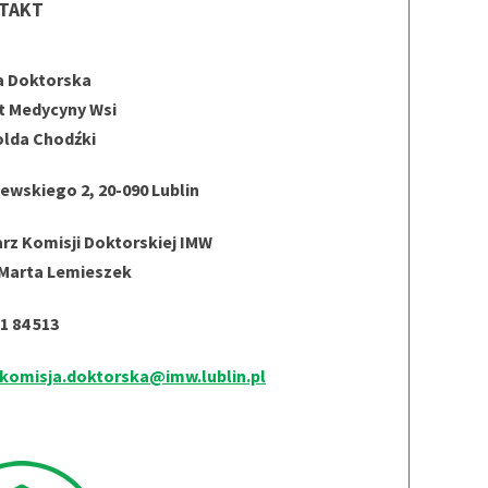
TAKT
a Doktorska
t Medycyny Wsi
olda Chodźki
zewskiego 2, 20-090 Lublin
rz Komisji Doktorskiej IMW
 Marta Lemieszek
71 84 513
komisja.doktorska@imw.lublin.pl