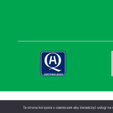
Instytut Medycyny Wsi im. Witolda Chodźki | Wszystkie prawa 
Ta strona korzysta z ciasteczek aby świadczyć usługi na