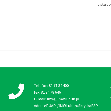
Lista d
Telefon: 81 71 84 400
Fax: 81 74 78 646
E-mail: imw@imw.lublin.pl
Adres ePUAP: /IMWLublin/SkrytkaESP