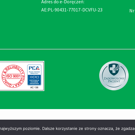
Adres do e-Doręczeń:
AE:PL-90431-77017-DCVFU-23
Nr
zastrzeżone
 najwyższym poziomie. Dalsze korzystanie ze strony oznacza, że zgadzas