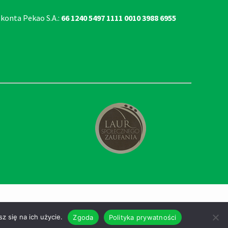
 konta Pekao S.A.:
66 1240 5497 1111 0010 3988 6955
z się na ich użycie.
Zgoda
Polityka prywatności