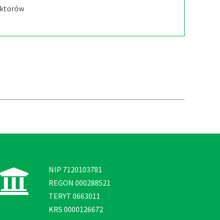
oktorów
NIP 7120103781
REGON 000288521
TERYT 0663011
KRS 0000126672