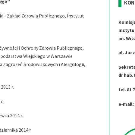
wego”
KON
ski - Zakład Zdrowia Publicznego, Instytut
Komisj
Instytu
im. Wit
y Żywności i Ochrony Zdrowia Publicznego,
ul. Jac
spodarstwa Wiejskiego w Warszawie
yki Zagrożeń Środowiskowych i Alergologii,
Sekreta
dr hab.
2013 r.
tel. 81 
r.
e-mail:
rwca 2014 r.
ziernika 2014 r.