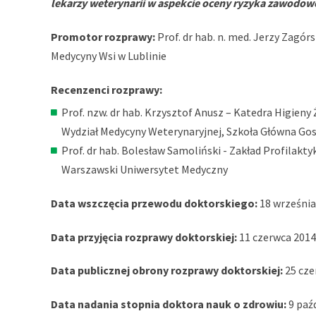
lekarzy weterynarii w aspekcie oceny ryzyka zawodo
Promotor rozprawy:
Prof. dr hab. n. med. Jerzy Zagór
Medycyny Wsi w Lublinie
Recenzenci rozprawy:
Prof. nzw. dr hab. Krzysztof Anusz – Katedra Higien
Wydział Medycyny Weterynaryjnej, Szkoła Główna Go
Prof. dr hab. Bolesław Samoliński - Zakład Profilakt
Warszawski Uniwersytet Medyczny
Data wszczęcia przewodu doktorskiego:
18 września 
Data przyjęcia rozprawy doktorskiej:
11 czerwca 2014 
Data publicznej obrony rozprawy doktorskiej:
25 cze
Data nadania stopnia doktora nauk o zdrowiu:
9 paźd