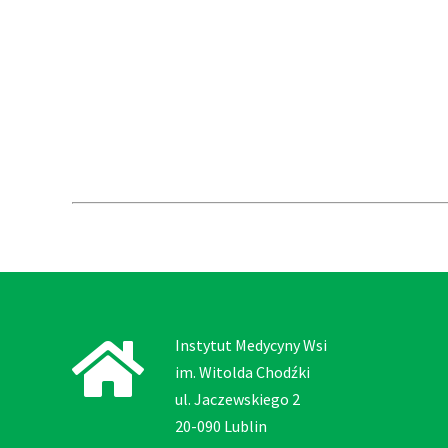
Instytut Medycyny Wsi
im. Witolda Chodźki
ul. Jaczewskiego 2
20-090 Lublin