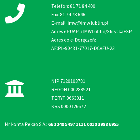
Telefon: 81 71 84 400
Fax: 81 74 78 646
E-mail: imw@imw.lublin.pl
Adres ePUAP: /IMWLublin/SkrytkaESP
Adres do e-Doręczeń:
AE:PL-90431-77017-DCVFU-23
NIP 7120103781
REGON 000288521
TERYT 0663011
KRS 0000126672
Nr konta Pekao S.A.:
66 1240 5497 1111 0010 3988 6955