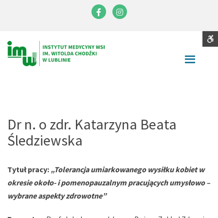
Instytut
Medycyny
Facebook
Instagram
Wsi
im.
S
Contrast
Witolda
DEFAULT
NIGHT
BLACK
BLACK
YELLOW
CONTRAST
CONTRAST
AND
AND
AND
Chodźki
WHITE
YELLOW
BLACK
Font
CONTRAST
CONTRAST
CONTRA
SMALLER
LARGER
READABLE
DEFAULT
FONT
FONT
FONT
FONT
C
Dr n. o zdr. Katarzyna Beata
W
Śledziewska
S
Tytuł pracy:
„Tolerancja umiarkowanego wysiłku kobiet w
okresie około- i pomenopauzalnym pracujących umysłowo –
wybrane aspekty zdrowotne”