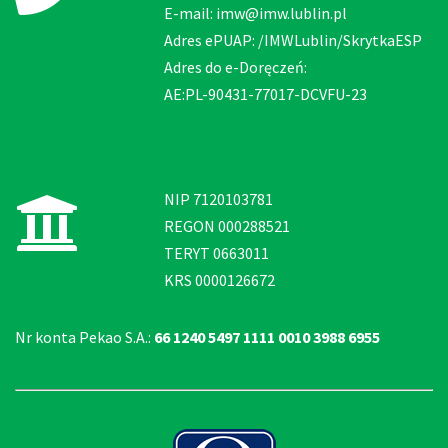
E-mail: imw@imw.lublin.pl
Adres ePUAP: /IMWLublin/SkrytkaESP
Adres do e-Doręczeń:
AE:PL-90431-77017-DCVFU-23
NIP 7120103781
REGON 000288521
TERYT 0663011
KRS 0000126672
Nr konta Pekao S.A.:
66 1240 5497 1111 0010 3988 6955