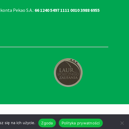
 konta Pekao S.A.:
66 1240 5497 1111 0010 3988 6955
z się na ich użycie.
Zgoda
Polityka prywatności