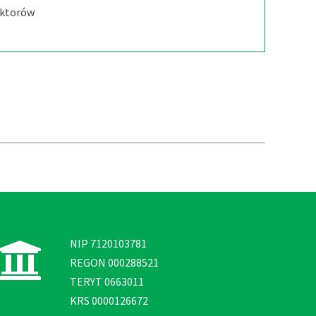
oktorów
NIP 7120103781
REGON 000288521
TERYT 0663011
KRS 0000126672