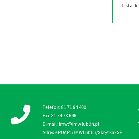
Lista d
Telefon: 81 71 84 400
Fax: 81 74 78 646
E-mail: imw@imw.lublin.pl
Adres ePUAP: /IMWLublin/SkrytkaESP