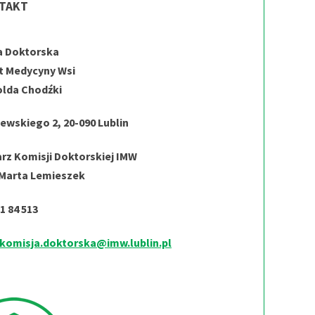
TAKT
a Doktorska
t Medycyny Wsi
olda Chodźki
zewskiego 2, 20-090 Lublin
rz Komisji Doktorskiej IMW
 Marta Lemieszek
71 84 513
komisja.doktorska@imw.lublin.pl