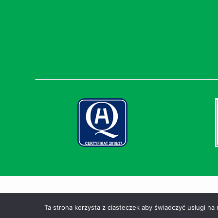
Instytut Medycyny Wsi im. Witolda Chodźki | Wszystkie prawa 
Ta strona korzysta z ciasteczek aby świadczyć usługi na