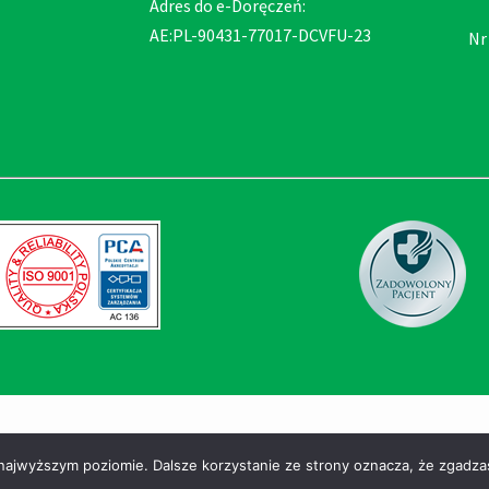
Adres do e-Doręczeń:
AE:PL-90431-77017-DCVFU-23
Nr
zastrzeżone
 najwyższym poziomie. Dalsze korzystanie ze strony oznacza, że zgadzas