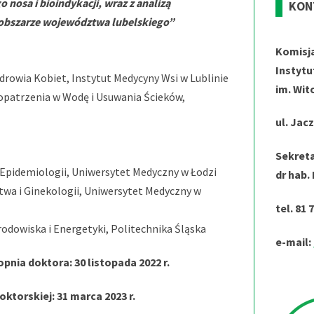
nosa i bioindykacji, wraz z analizą
KON
bszarze województwa lubelskiego”
Komisj
Instytu
Zdrowia Kobiet, Instytut Medycyny Wsi w Lublinie
im. Wit
Zaopatrzenia w Wodę i Usuwania Ścieków,
ul. Jac
Sekreta
 i Epidemiologii, Uniwersytet Medyczny w Łodzi
dr hab.
ctwa i Ginekologii, Uniwersytet Medyczny w
tel. 81 
 Środowiska i Energetyki, Politechnika Śląska
e-mail:
nia doktora: 30 listopada 2022 r.
ktorskiej: 31 marca 2023 r.