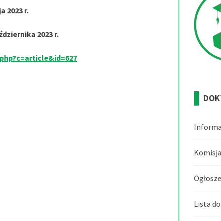
a 2023 r.
dziernika 2023 r.
x.php?c=article&id=627
DOK
Informa
Komisja
Ogłosze
Lista d