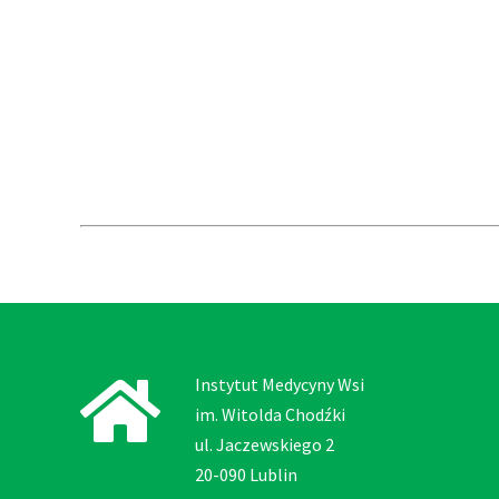
Instytut Medycyny Wsi
im. Witolda Chodźki
ul. Jaczewskiego 2
20-090 Lublin