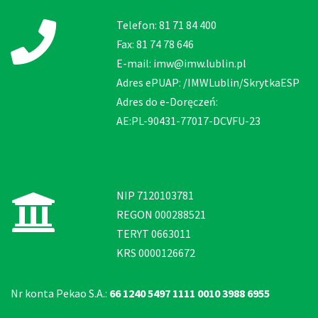
Telefon: 81 71 84 400
Fax: 81 74 78 646
E-mail: imw@imw.lublin.pl
Adres ePUAP: /IMWLublin/SkrytkaESP
Adres do e-Doręczeń:
AE:PL-90431-77017-DCVFU-23
NIP 7120103781
REGON 000288521
TERYT 0663011
KRS 0000126672
Nr konta Pekao S.A.:
66 1240 5497 1111 0010 3988 6955