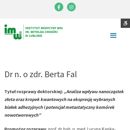
Instytut
Medycyny
Facebook
Instagram
Wsi
im.
S
Contrast
Witolda
DEFAULT
NIGHT
BLACK
BLACK
YELLOW
CONTRAST
CONTRAST
AND
AND
AND
Chodźki
WHITE
YELLOW
BLACK
Font
CONTRAST
CONTRAST
CONTRA
SMALLER
LARGER
READABLE
DEFAULT
FONT
FONT
FONT
FONT
C
Dr n. o zdr. Berta Fal
W
S
Tytuł rozprawy doktorskiej:
„Analiza wpływu nanocząstek
złota oraz kropek kwantowych na ekspresję wybranych
białek adhezyjnych i potencjał metastatyczny komórek
nowotworowych”
Promotor rozprawy
: prof. dr hab. n. med. Lucyna Kapka-