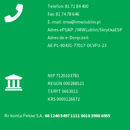
Telefon: 81 71 84 400
Fax: 81 74 78 646
E-mail: imw@imw.lublin.pl
Adres ePUAP: /IMWLublin/SkrytkaESP
Adres do e-Doręczeń:
AE:PL-90431-77017-DCVFU-23
NIP 7120103781
REGON 000288521
TERYT 0663011
KRS 0000126672
Nr konta Pekao S.A.:
66 1240 5497 1111 0010 3988 6955