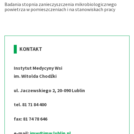
Badania stopnia zanieczyszczenia mikrobiologicznego
powietrza w pomieszczeniach i na stanowiskach pracy
KONTAKT
Instytut Medycyny Wsi
im. Witolda Chodźki
ul. Jaczewskiego 2, 20-090 Lublin
tel. 81 71 84 400
fax: 81 74 78 646
e-mail:
imw@imw.lublin.pl