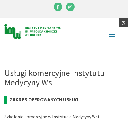
Instytut
Medycyny
Facebook
Instagram
Wsi
im.
S
Contrast
Witolda
DEFAULT
NIGHT
BLACK
BLACK
YELLOW
CONTRAST
CONTRAST
AND
AND
AND
Chodźki
WHITE
YELLOW
BLACK
Font
CONTRAST
CONTRAST
CONTRA
SMALLER
LARGER
READABLE
DEFAULT
FONT
FONT
FONT
FONT
C
Usługi komercyjne Instytutu
W
Medycyny Wsi
S
ZAKRES OFEROWANYCH USŁUG
Szkolenia komercyjne w Instytucie Medycyny Wsi