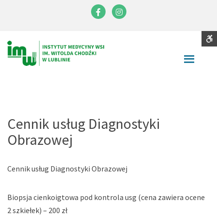
Instytut
Medycyny
Facebook
Instagram
Wsi
im.
S
Contrast
Witolda
DEFAULT
NIGHT
BLACK
BLACK
YELLOW
CONTRAST
CONTRAST
AND
AND
AND
Chodźki
WHITE
YELLOW
BLACK
Font
CONTRAST
CONTRAST
CONTRA
SMALLER
LARGER
READABLE
DEFAULT
FONT
FONT
FONT
FONT
C
Cennik usług Diagnostyki
W
Obrazowej
S
Cennik usług Diagnostyki Obrazowej
Biopsja cienkoigtowa pod kontrola usg (cena zawiera ocene
2 szkiełek) – 200 zł